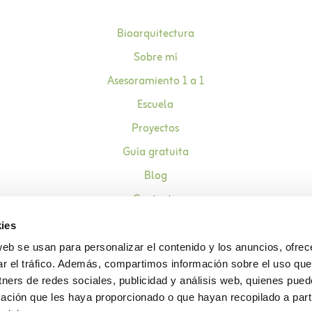
Bioarquitectura
Sobre mí
Asesoramiento 1 a 1
Escuela
Proyectos
Guía gratuita
Blog
Contacto
ies
web se usan para personalizar el contenido y los anuncios, ofrec
ar el tráfico. Además, compartimos información sobre el uso que
Aviso legal
Política de pr
tners de redes sociales, publicidad y análisis web, quienes pue
ación que les haya proporcionado o que hayan recopilado a parti