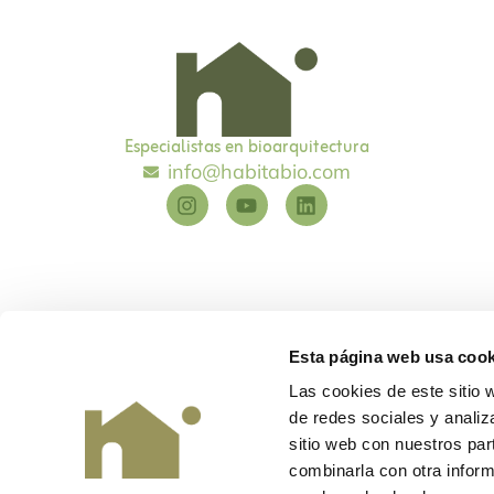
Especialistas en bioarquitectura
info@habitabio.com
Esta página web usa cook
Las cookies de este sitio 
de redes sociales y analiz
Habitabio
©
Diseño y desarrollo
EME Digital
sitio web con nuestros par
combinarla con otra inform