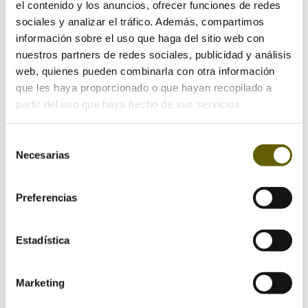
el contenido y los anuncios, ofrecer funciones de redes
sociales y analizar el tráfico. Además, compartimos
Ayudo a personas
información sobre el uso que haga del sitio web con
CONSCIENTES a vivir en un
nuestros partners de redes sociales, publicidad y análisis
HOGAR SANO, ECOLÓGICO y
web, quienes pueden combinarla con otra información
muy CONFORTABLE. 🏡 ✨
que les haya proporcionado o que hayan recopilado a
partir del uso que haya hecho de sus servicios.
✅Te ASESORO para que TU
casa sea EFICIENTE y
Selección
SALUDABLE. Ahorrando en las
Necesarias
de
facturas y siendo más
consentimiento
independientes y libres.
Preferencias
✅Diseñamos tu PROYECTO
con criterios e BioArquitectura
para que sea SANO-
Estadística
NATURAL-EFICIENTE
🚩CONTACTA CON
Marketing
NOSOTROS, 1º SESIÓN