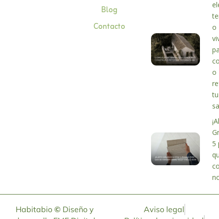
el
Blog
te
Contacto
o
vi
p
co
o
r
tu
s
¡A
G
5 
q
c
no
Habitabio
©
Diseño y
Aviso legal