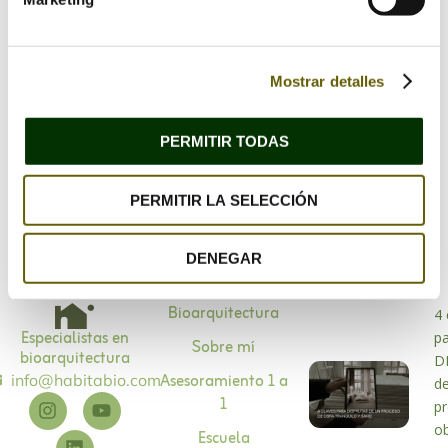
Mostrar detalles
Guarda mi nombre, correo electrónico y web en
este navegador para la próxima vez que comente.
PERMITIR TODAS
PERMITIR LA SELECCIÓN
DENEGAR
Bioarquitectura
4 
Especialistas en
p
Sobre mí
bioarquitectura
D
Asesoramiento 1 a
info@habitabio.com
d
1
p
o
Escuela