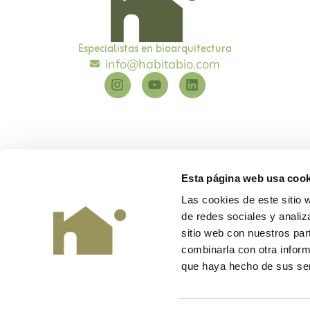
Especialistas en bioarquitectura
info@habitabio.com
Esta página web usa cook
Las cookies de este sitio 
de redes sociales y analiz
Habitabio
©
Diseño y desarrollo
EME Digital
sitio web con nuestros par
combinarla con otra inform
que haya hecho de sus ser