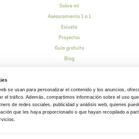
Sobre mí
Asesoramiento 1 a 1
Escuela
Proyectos
Guía gratuita
Blog
Contacto
ies
web se usan para personalizar el contenido y los anuncios, ofrec
ar el tráfico. Además, compartimos información sobre el uso que
Aviso legal
Política de pr
tners de redes sociales, publicidad y análisis web, quienes pue
ación que les haya proporcionado o que hayan recopilado a parti
vicios.