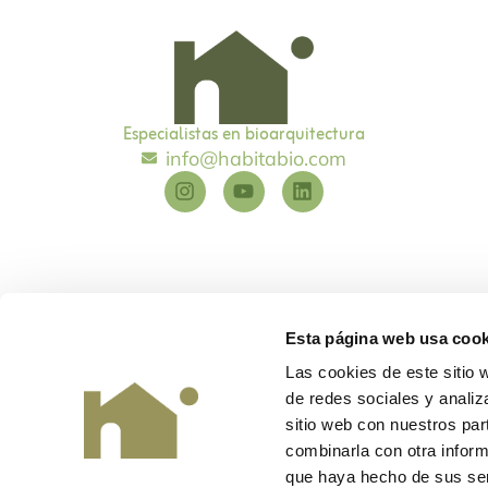
Especialistas en bioarquitectura
info@habitabio.com
Esta página web usa cook
Las cookies de este sitio 
de redes sociales y analiz
Habitabio
©
Diseño y desarrollo
EME Digital
sitio web con nuestros par
combinarla con otra inform
que haya hecho de sus ser