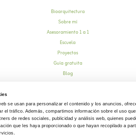
Bioarquitectura
Sobre mí
Asesoramiento 1 a 1
Escuela
Proyectos
Guía gratuita
Blog
Contacto
ies
web se usan para personalizar el contenido y los anuncios, ofrec
ar el tráfico. Además, compartimos información sobre el uso que
Aviso legal
Política de pr
tners de redes sociales, publicidad y análisis web, quienes pue
ación que les haya proporcionado o que hayan recopilado a parti
vicios.