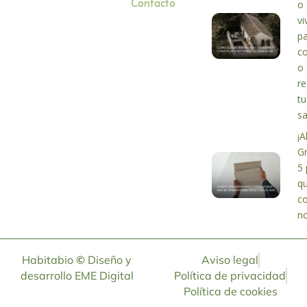
Contacto
o
vi
p
co
o
r
tu
s
¡A
G
5 
q
c
no
Habitabio
©
Diseño y
Aviso legal
desarrollo
EME Digital
Política de privacidad
Política de cookies