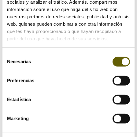
sociales y analizar el tráfico. Además, compartimos
información sobre el uso que haga del sitio web con
nuestros partners de redes sociales, publicidad y análisis
web, quienes pueden combinarla con otra información
que les haya proporcionado o que hayan recopilado a
partir del uso que haya hecho de sus servicios.
Selección
Necesarias
de
Biofilia, mucho más que llenar tu casa de
consentimiento
plantas
por
Ana
|
Jul 12, 2026
|
CASA SANA
Preferencias
Si amas la naturaleza y quieres disfrutar más de ella en
Estadística
tu casa, te va a interesar lo que te vamos a compartir
en este artículo. Porque, justamente, eso es lo que
promueve la biofilia: hacer que la naturaleza esté
Marketing
presente en los espacios que habitamos, para crear...