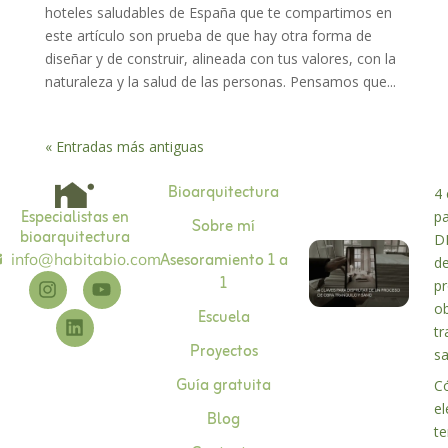
hoteles saludables de España que te compartimos en
este artículo son prueba de que hay otra forma de
diseñar y de construir, alineada con tus valores, con la
naturaleza y la salud de las personas. Pensamos que...
« Entradas más antiguas
Bioarquitectura
4 
Especialistas en
p
Sobre mí
bioarquitectura
D
Asesoramiento 1 a
info@habitabio.com
d
1
p
o
Escuela
tr
Proyectos
s
Guía gratuita
C
el
Blog
te