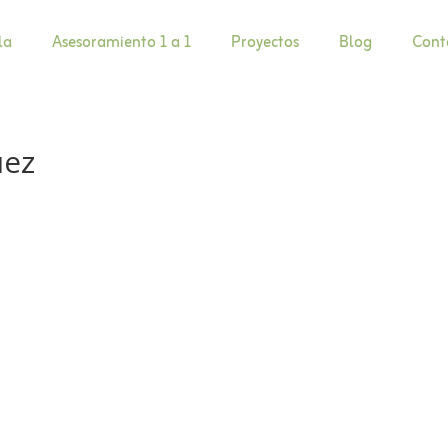
la
Asesoramiento 1 a 1
Proyectos
Blog
Cont
uez