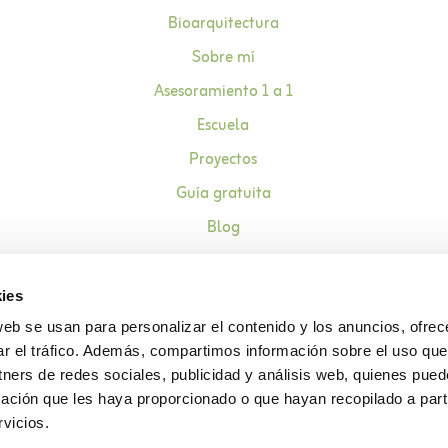
Bioarquitectura
Sobre mí
Asesoramiento 1 a 1
Escuela
Proyectos
Guía gratuita
Blog
Contacto
ies
web se usan para personalizar el contenido y los anuncios, ofrec
ar el tráfico. Además, compartimos información sobre el uso que
Aviso legal
Política de pr
tners de redes sociales, publicidad y análisis web, quienes pue
ación que les haya proporcionado o que hayan recopilado a parti
vicios.