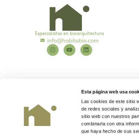
Especialistas en bioarquitectura
info@habitabio.com
Esta página web usa cook
Las cookies de este sitio 
de redes sociales y analiz
Habitabio
©
Diseño y desarrollo
EME Digital
sitio web con nuestros par
combinarla con otra inform
que haya hecho de sus ser