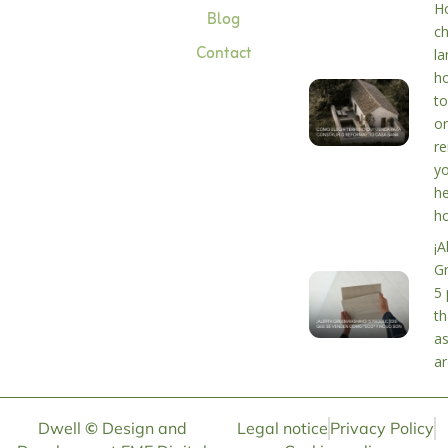
H
Blog
c
Contact
la
h
to
or
r
y
he
h
¡A
G
5 
th
as
ar
Dwell
©
Design and
Legal notice
Privacy Policy