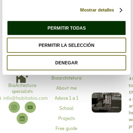
Mostrar detalles
Save my name, email, and website in this browser
for the next time I comment.
PERMITIR TODAS
PERMITIR LA SELECCIÓN
DENEGAR
Bioarchitetura
4 
BioAritectura
to
About me
specialists
E
Advice 1 a 1
info@habitabio.com
a 
a
School
he
Projects
w
p
Free guide