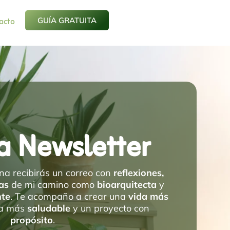
acto
GUÍA GRATUITA
a Newsletter
a recibirás un correo con
reflexiones,
as
de mi camino como
bioarquitecta
y
nte
. Te acompaño a crear una
vida más
sa más
saludable
y un proyecto con
propósito
.