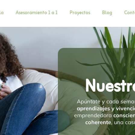
la
Asesoramiento 1 a 1
Proyectos
Blog
Cont
Nuestr
Apúntate y cada seman
aprendizajes y vivenci
emprendedora
conscie
coherente
, una ca