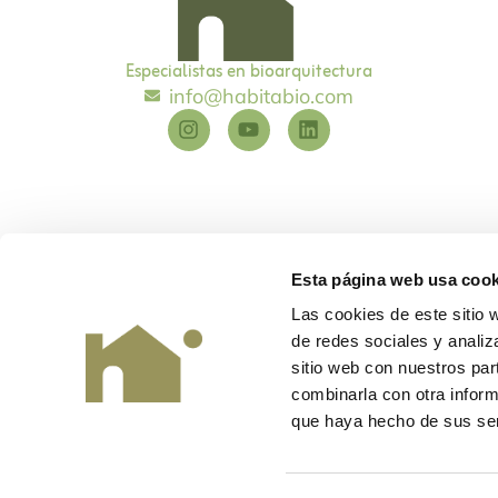
Especialistas en bioarquitectura
info@habitabio.com
Esta página web usa cook
Las cookies de este sitio 
de redes sociales y analiz
Habitabio
©
Diseño y desarrollo
EME Digital
sitio web con nuestros par
combinarla con otra inform
que haya hecho de sus ser