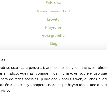
Sobre mí
Asesoramiento 1 a 1
Escuela
Proyectos
Guía gratuita
Blog
Contacto
ies
web se usan para personalizar el contenido y los anuncios, ofrec
ar el tráfico. Además, compartimos información sobre el uso que
Aviso legal
Política de pr
tners de redes sociales, publicidad y análisis web, quienes pue
ación que les haya proporcionado o que hayan recopilado a parti
vicios.