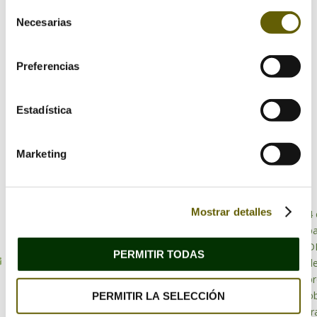
Selección
Necesarias
de
consentimiento
Preferencias
Estadística
Marketing
Bioarquitectura
Mostrar detalles
4 
Especialistas en
p
Sobre mí
bioarquitectura
D
PERMITIR TODAS
Asesoramiento 1 a
info@habitabio.com
d
1
p
o
PERMITIR LA SELECCIÓN
Escuela
tr