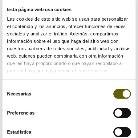
Esta página web usa cookies
Las cookies de este sitio web se usan para personalizar
el contenido y los anuncios, ofrecer funciones de redes
sociales y analizar el tráfico. Además, compartimos
información sobre el uso que haga del sitio web con
Enviar comentario
nuestros partners de redes sociales, publicidad y análisis
web, quienes pueden combinarla con otra información
Tu dirección de correo electrónico no será publicada.
que les haya proporcionado o que hayan recopilado a
Los campos obligatorios están marcados con
*
partir del uso que haya hecho de sus servicios.
Selección
Necesarias
de
consentimiento
Preferencias
Estadística