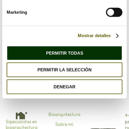
Marketing
Mostrar detalles
Guarda mi nombre, correo electrónico y web en
PERMITIR TODAS
este navegador para la próxima vez que comente.
PERMITIR LA SELECCIÓN
DENEGAR
Bioarquitectura
4 
Especialistas en
p
Sobre mí
bioarquitectura
D