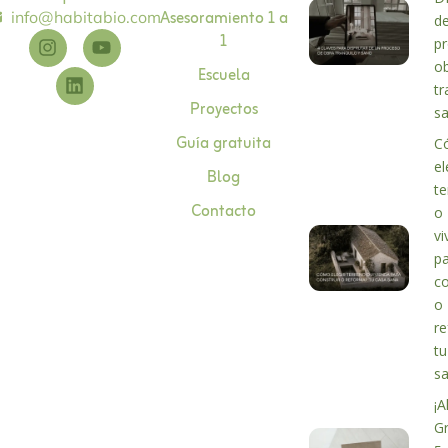
Asesoramiento 1 a
info@habitabio.com
d
1
p
o
Escuela
tr
Proyectos
s
Guía gratuita
C
el
Blog
te
Contacto
o
vi
p
co
o
r
tu
s
¡A
G