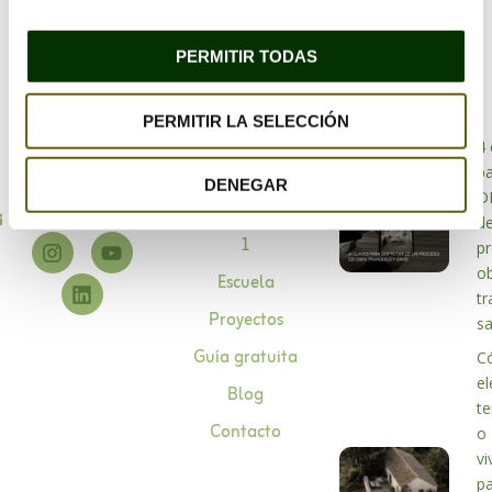
PERMITIR TODAS
PERMITIR LA SELECCIÓN
Bioarquitectura
4 
Especialistas en
p
Sobre mí
DENEGAR
bioarquitectura
D
Asesoramiento 1 a
info@habitabio.com
d
1
p
o
Escuela
tr
Proyectos
s
Guía gratuita
C
el
Blog
te
Contacto
o
vi
p