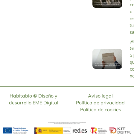
co
o
r
tu
s
¡A
G
5 
q
c
no
Habitabio
©
Diseño y
Aviso legal
desarrollo
EME Digital
Política de privacidad
Política de cookies