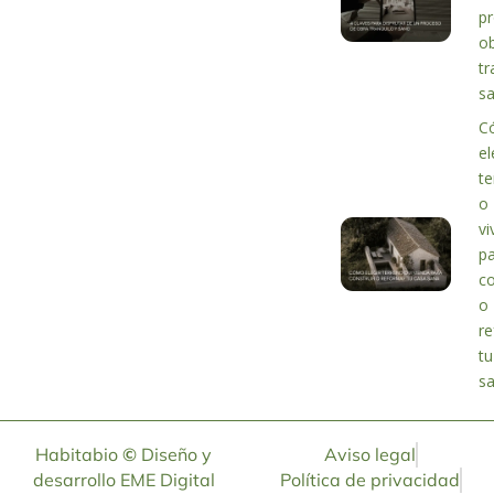
p
o
tr
s
C
el
te
o
vi
p
co
o
r
tu
s
Habitabio
©
Diseño y
Aviso legal
desarrollo
EME Digital
Política de privacidad