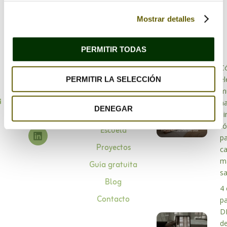
Mostrar detalles
PERMITIR TODAS
Bioarquitectura
C
Especialistas en
el
PERMITIR LA SELECCIÓN
Sobre mí
bioarquitectura
m
Asesoramiento 1 a
info@habitabio.com
na
DENEGAR
1
si
tó
Escuela
pa
Proyectos
c
m
Guía gratuita
s
Blog
4 
Contacto
p
D
d