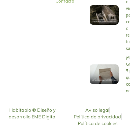
Contacto
o
vi
p
co
o
r
tu
s
¡A
G
5 
q
c
no
Habitabio
©
Diseño y
Aviso legal
desarrollo
EME Digital
Política de privacidad
Política de cookies