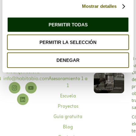
Mostrar detalles
PERMITIR TODAS
PERMITIR LA SELECCIÓN
Bioarquitectura
4 
DENEGAR
Especialistas en
p
Sobre mí
bioarquitectura
D
Asesoramiento 1 a
info@habitabio.com
d
1
p
o
Escuela
tr
Proyectos
s
Guía gratuita
C
el
Blog
te