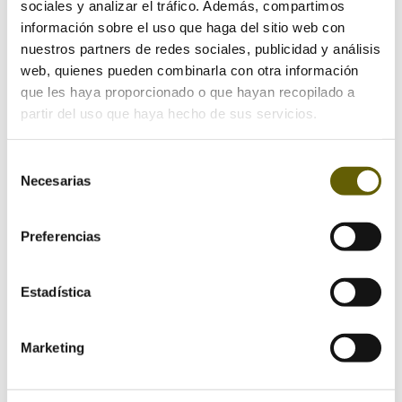
Los campos obligatorios están marcados con
*
sociales y analizar el tráfico. Además, compartimos
información sobre el uso que haga del sitio web con
nuestros partners de redes sociales, publicidad y análisis
web, quienes pueden combinarla con otra información
que les haya proporcionado o que hayan recopilado a
partir del uso que haya hecho de sus servicios.
Selección
Necesarias
de
consentimiento
Preferencias
Estadística
Marketing
Guarda mi nombre, correo electrónico y web en
este navegador para la próxima vez que comente.