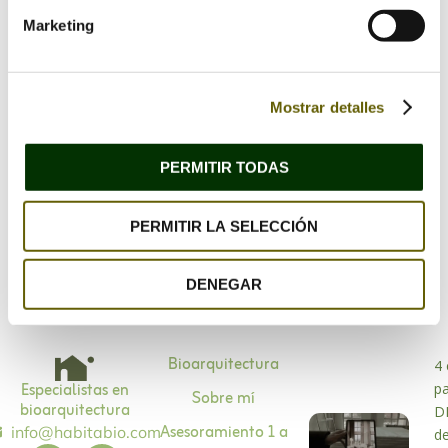
Marketing
Mostrar detalles
Guarda mi nombre, correo electrónico y web en
este navegador para la próxima vez que comente.
PERMITIR TODAS
PERMITIR LA SELECCIÓN
DENEGAR
Bioarquitectura
4 
Especialistas en
p
Sobre mí
bioarquitectura
D
Asesoramiento 1 a
info@habitabio.com
d