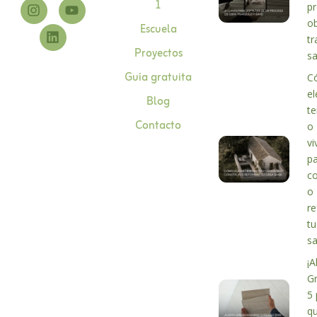
1
p
o
Escuela
tr
Proyectos
s
Guía gratuita
C
el
Blog
te
Contacto
o
vi
p
co
o
r
tu
s
¡A
G
5 
q