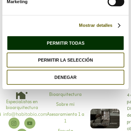
Marketing
Mostrar detalles
Guarda mi nombre, correo electrónico y web en
este navegador para la próxima vez que comente.
PERMITIR TODAS
PERMITIR LA SELECCIÓN
DENEGAR
Bioarquitectura
4 
Especialistas en
p
Sobre mí
bioarquitectura
D
Asesoramiento 1 a
info@habitabio.com
d
1
p
o