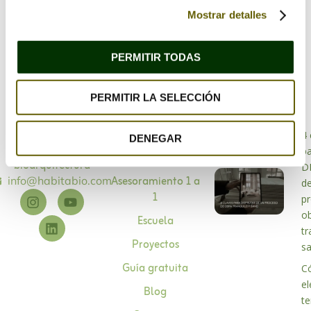
Mostrar detalles
PERMITIR TODAS
PERMITIR LA SELECCIÓN
Bioarquitectura
4 
DENEGAR
Especialistas en
p
Sobre mí
bioarquitectura
D
Asesoramiento 1 a
info@habitabio.com
d
1
p
o
Escuela
tr
Proyectos
s
Guía gratuita
C
el
Blog
te