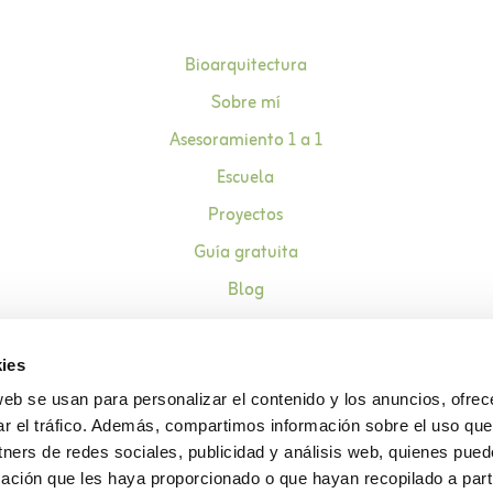
Bioarquitectura
Sobre mí
Asesoramiento 1 a 1
Escuela
Proyectos
Guía gratuita
Blog
Contacto
ies
web se usan para personalizar el contenido y los anuncios, ofrec
ar el tráfico. Además, compartimos información sobre el uso que
Aviso legal
Política de pr
tners de redes sociales, publicidad y análisis web, quienes pue
ación que les haya proporcionado o que hayan recopilado a parti