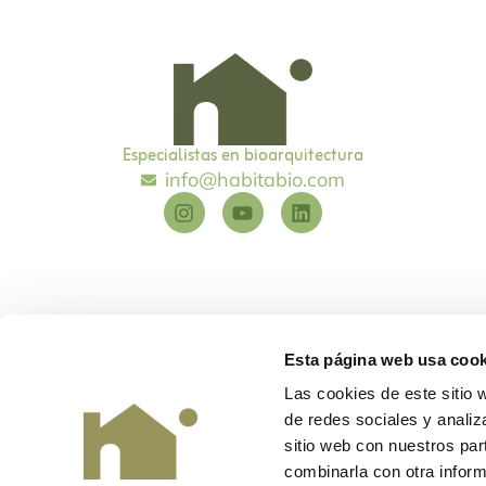
Especialistas en bioarquitectura
info@habitabio.com
Esta página web usa cook
Las cookies de este sitio 
de redes sociales y analiz
Habitabio
©
Diseño y desarrollo
EME Digital
sitio web con nuestros par
combinarla con otra inform