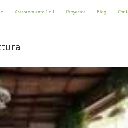
la
Asesoramiento 1 a 1
Proyectos
Blog
Cont
ctura