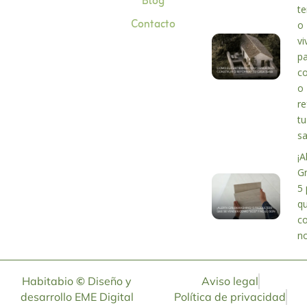
Blog
te
Contacto
o
vi
p
co
o
r
tu
s
¡A
G
5 
q
c
no
Habitabio
©
Diseño y
Aviso legal
desarrollo
EME Digital
Política de privacidad