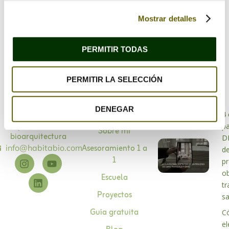
este navegador para la próxima vez que comente.
Mostrar detalles
PERMITIR TODAS
PERMITIR LA SELECCIÓN
DENEGAR
Bioarquitectura
4 
Especialistas en
p
Sobre mí
bioarquitectura
D
Asesoramiento 1 a
info@habitabio.com
d
1
p
o
Escuela
tr
Proyectos
s
Guía gratuita
C
el