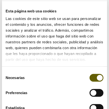
Esta página web usa cookies
Las cookies de este sitio web se usan para personalizar
el contenido y los anuncios, ofrecer funciones de redes
sociales y analizar el tráfico. Además, compartimos
información sobre el uso que haga del sitio web con
nuestros partners de redes sociales, publicidad y análisis
Enviar comentario
web, quienes pueden combinarla con otra información
Tu dirección de correo electrónico no será publicada.
que les haya proporcionado o que hayan recopilado a
Los campos obligatorios están marcados con
*
partir del uso que haya hecho de sus servicios.
Selección
Necesarias
de
consentimiento
Preferencias
Estadística