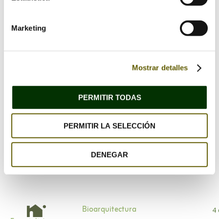
Marketing
Mostrar detalles
PERMITIR TODAS
Guarda mi nombre, correo electrónico y web en
este navegador para la próxima vez que comente.
PERMITIR LA SELECCIÓN
DENEGAR
Bioarquitectura
4 