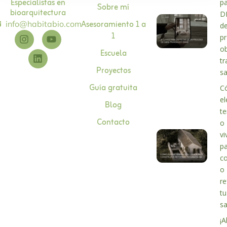
Especialistas en
p
Sobre mí
bioarquitectura
D
Asesoramiento 1 a
info@habitabio.com
d
1
p
o
Escuela
tr
Proyectos
s
Guía gratuita
C
el
Blog
te
Contacto
o
vi
p
co
o
r
tu
s
¡A