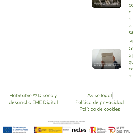
co
o
r
tu
s
¡A
G
5 
q
c
no
Habitabio
©
Diseño y
Aviso legal
desarrollo
EME Digital
Política de privacidad
Política de cookies