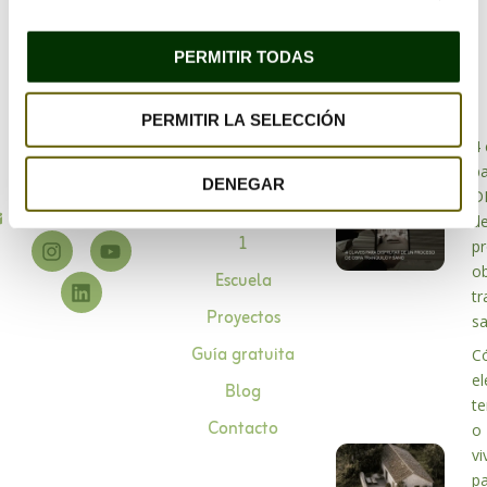
PERMITIR TODAS
PERMITIR LA SELECCIÓN
Bioarquitectura
4 
Especialistas en
p
Sobre mí
DENEGAR
bioarquitectura
D
Asesoramiento 1 a
info@habitabio.com
d
1
p
o
Escuela
tr
Proyectos
s
Guía gratuita
C
el
Blog
te
Contacto
o
vi
p