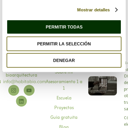
este navegador para la próxima vez que comente.
Mostrar detalles
PERMITIR TODAS
PERMITIR LA SELECCIÓN
DENEGAR
Bioarquitectura
4 
Especialistas en
p
Sobre mí
bioarquitectura
D
Asesoramiento 1 a
info@habitabio.com
d
1
p
o
Escuela
tr
Proyectos
s
Guía gratuita
C
el
Blog