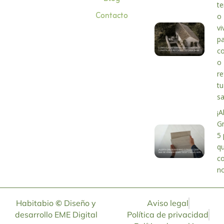
te
Contacto
o
vi
p
co
o
r
tu
s
¡A
G
5 
q
c
no
Habitabio
©
Diseño y
Aviso legal
desarrollo
EME Digital
Política de privacidad