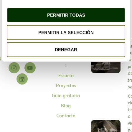
PERMITIR TODAS
PERMITIR LA SELECCIÓN
Bioarquitectura
4 
Especialistas en
p
Sobre mí
DENEGAR
bioarquitectura
D
Asesoramiento 1 a
info@habitabio.com
d
1
p
o
Escuela
tr
Proyectos
s
Guía gratuita
C
el
Blog
te
Contacto
o
vi
p