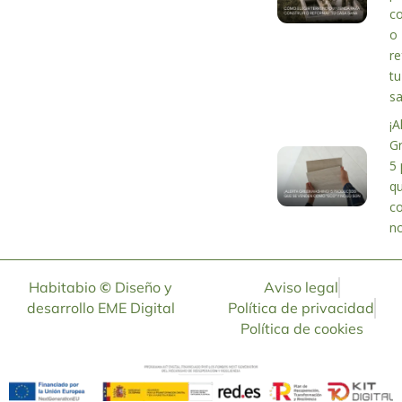
co
o
r
tu
s
¡A
G
5 
q
c
no
Habitabio
©
Diseño y
Aviso legal
desarrollo
EME Digital
Política de privacidad
Política de cookies