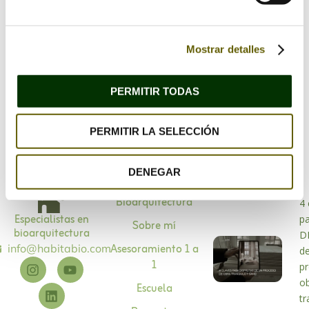
Guarda mi nombre, correo electrónico y web en
Mostrar detalles
este navegador para la próxima vez que comente.
PERMITIR TODAS
PERMITIR LA SELECCIÓN
DENEGAR
Bioarquitectura
4 
Especialistas en
p
Sobre mí
bioarquitectura
D
Asesoramiento 1 a
info@habitabio.com
d
1
p
o
Escuela
tr