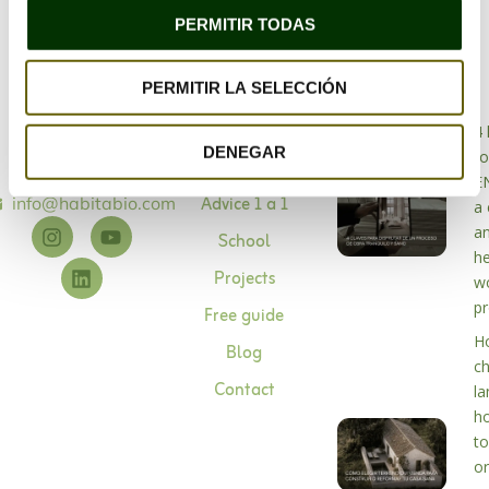
PERMITIR TODAS
PERMITIR LA SELECCIÓN
Bioarchitetura
4 
DENEGAR
BioAritectura
to
About me
specialists
E
Advice 1 a 1
info@habitabio.com
a 
a
School
he
Projects
w
p
Free guide
H
Blog
c
Contact
la
h
to
or