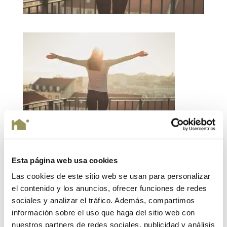
Esta página web usa cookies
Submit a Comment
Las cookies de este sitio web se usan para personalizar
Your email address will not be published.
Required
el contenido y los anuncios, ofrecer funciones de redes
fields are marked
*
sociales y analizar el tráfico. Además, compartimos
información sobre el uso que haga del sitio web con
nuestros partners de redes sociales, publicidad y análisis