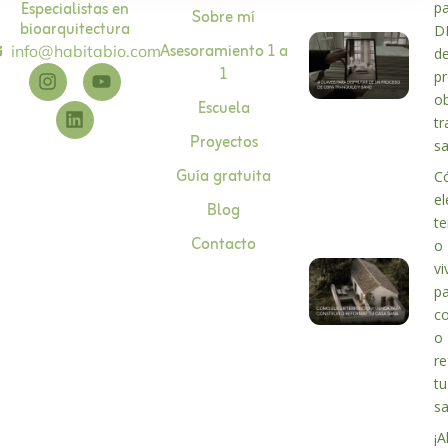
Especialistas en
p
Sobre mí
bioarquitectura
D
Asesoramiento 1 a
info@habitabio.com
d
1
p
o
Escuela
tr
Proyectos
s
Guía gratuita
C
el
Blog
te
Contacto
o
vi
p
co
o
r
tu
s
¡A