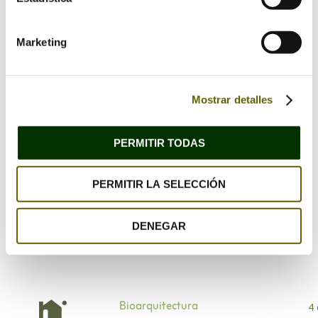
Marketing
Mostrar detalles
PERMITIR TODAS
Guarda mi nombre, correo electrónico y web en
este navegador para la próxima vez que comente.
PERMITIR LA SELECCIÓN
DENEGAR
Bioarquitectura
4 